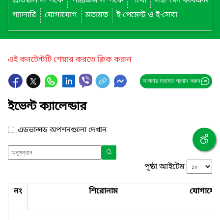
প্রতিষ্ঠান সম্পর্কে
পাঠ্যক্রম সম্পর্কে
শাখা
সহশিক্ষা কার্যক্রম
গ্যালারি
যোগাযোগ
মতামত
ই-পেমেন্ট ও ই-সেবা
এই কনটেন্টটি শেয়ার করতে ক্লিক করুন
আপনার মতামত প্রদান করুন
ইভেন্ট ক্যালেন্ডার
এডভান্সড অপশনগুলো দেখান
পৃষ্ঠা আইটেম
নং
শিরোনাম
যোগাযো