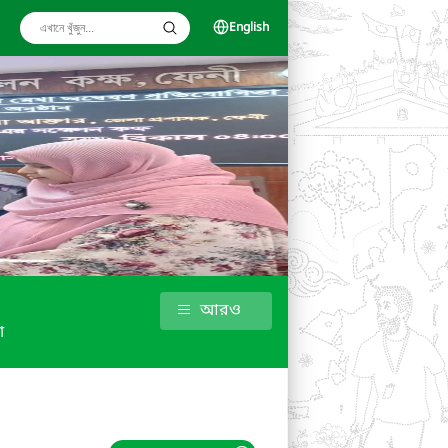
English
আরও
া